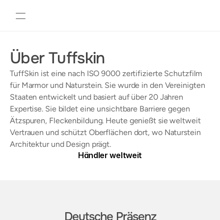
Projekte
Über uns
Über Tuffskin
Gallery
Commercial
TuffSkin ist eine nach ISO 9000 zertifizierte Schutzfilm 
Residential
für Marmor und Naturstein. Sie wurde in den Vereinigten 
Staaten entwickelt und basiert auf über 20 Jahren 
Warranty
Expertise. Sie bildet eine unsichtbare Barriere gegen 
Specifications
Ätzspuren, Fleckenbildung. Heute genießt sie weltweit 
Vertrauen und schützt Oberflächen dort, wo Naturstein 
Join
Architektur und Design prägt.
Events
Händler weltweit
Experts
Tuffskin anfordern
Tuffskin anfordern
DE
|
EN
Deutsche Präsenz