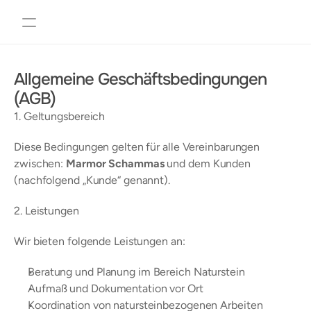
Projekte
Über uns
Allgemeine Geschäftsbedingungen 
Gallery
Commercial
(AGB)
Residential
1. Geltungsbereich
Warranty
Diese Bedingungen gelten für alle Vereinbarungen 
Specifications
zwischen: 
Marmor Schammas
 und dem Kunden 
(nachfolgend „Kunde“ genannt).
Join
2. Leistungen
Events
Experts
Wir bieten folgende Leistungen an:
Tuffskin anfordern
Beratung und Planung im Bereich Naturstein
Tuffskin anfordern
Aufmaß und Dokumentation vor Ort
DE
|
EN
Koordination von natursteinbezogenen Arbeiten